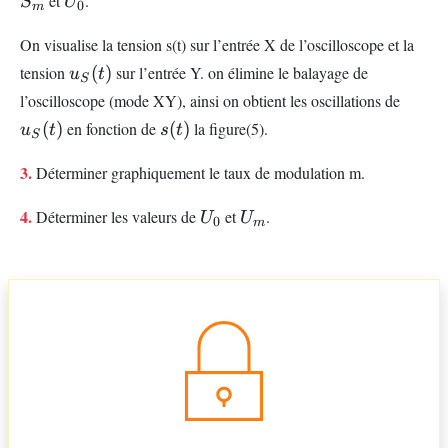
et
.
S
U
0
m
On visualise la tension s(t) sur l’entrée X de l’oscilloscope et la
u_{S}
tension
(
)
sur l’entrée Y. on élimine le balayage de
u
t
S
(t)
u_{S
l’oscilloscope (mode XY), ainsi on obtient les oscillations de
(t)
s(t)
(
)
en fonction de
(
)
la figure(5).
u
t
s
t
S
3.
Déterminer graphiquement le taux de modulation m.
U_{0}
U_{m}
4.
Déterminer les valeurs de
et
.
U
U
0
m