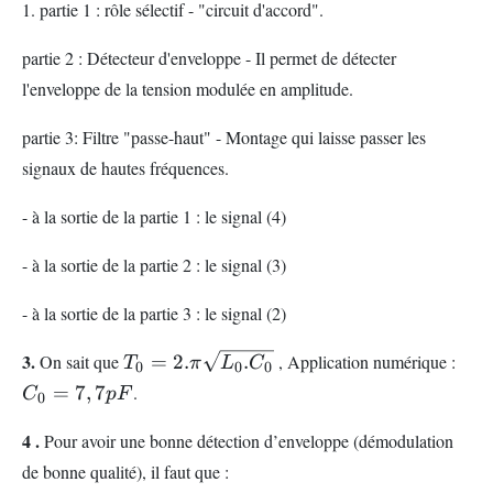
1. partie 1 : rôle sélectif - "circuit d'accord".
partie 2 : Détecteur d'enveloppe - Il permet de détecter
l'enveloppe de la tension modulée en amplitude.
partie 3: Filtre "passe-haut" - Montage qui laisse passer les
signaux de hautes fréquences.
- à la sortie de la partie 1 : le signal (4)
- à la sortie de la partie 2 : le signal (3)
- à la sortie de la partie 3 : le signal (2)
T_{0}=2.\pi
C_{
3.
On sait que
=
2.
.
, Application numérique :
T
π
L
C
0
0
0
\sqrt{L_{0}.C_{0}}
=
7
,
7
.
C
pF
0
4 .
Pour avoir une bonne détection d’enveloppe (démodulation
de bonne qualité), il faut que :