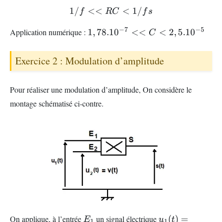
1/
<<
1/f << RC < 1/fs
<
1/
f
RC
f
s
1,78.10^{-7}
−
7
−
5
Application numérique :
1
,
78.1
0
<<
<
2
,
5.1
0
C
<< C <
2,5.10^{-5}
Exercice 2 : Modulation d’amplitude
Pour réaliser une modulation d’amplitude, On considère le
montage schématisé ci-contre.
E_{1}
u_{1}
On applique, à l’entrée
un signal électrique
(
)
=
E
u
t
1
1