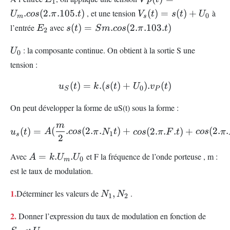
1
V_{s}
.
(
2.
.105.
)
, et une tension
(
)
=
(
)
+
à
U
cos
π
t
V
t
s
t
U
0
m
s
(t)=s(t)
E_{2}
s(t)=Sm.cos(2.π.103.t)
l’entrée
avec
(
)
=
.
(
2.
.103.
)
E
s
t
S
m
cos
π
t
2
+U_{0}
U_{0}
: la composante continue. On obtient à la sortie S une
U
0
tension :
(
)
=
.
(
(
u_{S}(t)=k.(s(t)+U_{0}).
)
+
)
.
(
)
u
t
k
s
t
U
v
t
0
S
P
On peut développer la forme de uS(t) sous la forme :
m
u_{s}(t)=A(\frac{m}{2}.co
(
)
=
(
.
(
2.
.
)
+
(
2.
.
.
)
+
(
2.
.
u
t
A
cos
π
N
t
cos
π
F
t
cos
π
1
s
2
A=
Avec
=
.
.
et F la fréquence de l’onde porteuse , m :
A
k
U
U
0
m
k.U_{m}.U_{0}
est le taux de modulation.
N_{1},N_{2}
1.
Déterminer les valeurs de
,
.
N
N
1
2
S_{m
2.
Donner l’expression du taux de modulation en fonction de
U_{0}