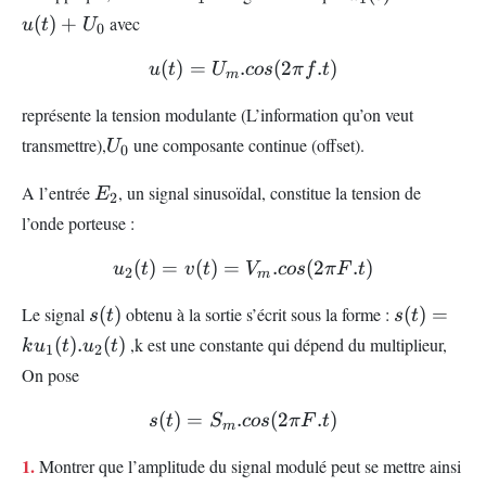
(t)=
(
)
+
avec
u
t
U
0
u(t)
+U_{0}
(
)
=
.
u(t)=U_{m}.cos(2\pi f.t)
(
2
.
)
u
t
U
cos
π
f
t
m
représente la tension modulante (L’information qu’on veut
U_{0}
transmettre),
une composante continue (offset).
U
0
E_{2}
A l’entrée
, un signal sinusoïdal, constitue la tension de
E
2
l’onde porteuse :
(
)
=
(
)
=
u_{2}(t)=v(t)=V_{m}.cos(
.
(
2
.
)
u
t
v
t
V
cos
π
F
t
2
m
s(t)
s(t)=ku_
Le signal
(
)
obtenu à la sortie s’écrit sous la forme :
(
)
=
s
t
s
t
(t).u_{2}(
(
)
.
(
)
,k est une constante qui dépend du multiplieur,
k
u
t
u
t
1
2
On pose
(
)
=
.
s(t)=S_{m}.cos(2\pi F.t)
(
2
.
)
s
t
S
cos
π
F
t
m
1.
Montrer que l’amplitude du signal modulé peut se mettre ainsi