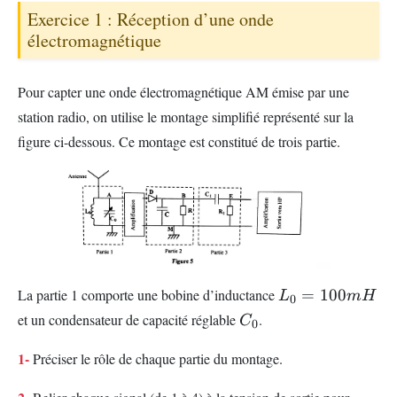
Exercice 1 : Réception d’une onde
électromagnétique
Pour capter une onde électromagnétique AM émise par une
station radio, on utilise le montage simplifié représenté sur la
figure ci-dessous. Ce montage est constitué de trois partie.
L_{0}=100mH
La partie 1 comporte une bobine d’inductance
=
100
L
m
H
0
C_{0}
et un condensateur de capacité réglable
.
C
0
1-
Préciser le rôle de chaque partie du montage.