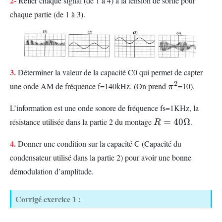
2-
Relier chaque signal (de 1 à 4) à la tension de sortie pour
chaque partie (de 1 à 3).
3.
Déterminer la valeur de la capacité C0 qui permet de capter
\pi
2
une onde AM de fréquence f=140kHz. (On prend
=10).
π
^{2}
L’information est une onde sonore de fréquence fs=1KHz, la
R=40\Omega
résistance utilisée dans la partie 2 du montage
=
40Ω
.
R
4.
Donner une condition sur la capacité C (Capacité du
condensateur utilisé dans la partie 2) pour avoir une bonne
démodulation d’amplitude.
Corrigé exercice 1 :