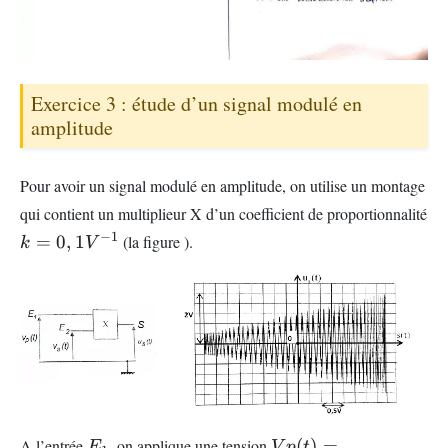
Exercice 3 : étude d’un signal modulé en
amplitude
Pour avoir un signal modulé en amplitude, on utilise un montage
qui contient un multiplieur X d’un coefficient de proportionnalité
k=0,1
−
1
=
0
,
1
(la figure ).
k
V
V^{-1}
E_{1}
Vp(t)=U_{m}.cos(2.\
A l’entrée
, on applique une tension
(
)
=
E
V
p
t