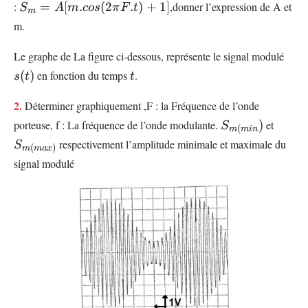
S_{m}=A[m.cos(2\pi
:
=
[
.
(
2
.
)
+
1
]
,donner l’expression de A et
S
A
m
cos
π
F
t
m
F.t)+1]
m.
s(t)
Le graphe de La figure ci-dessous, représente le signal modulé
t
(
)
en fonction du temps
.
s
t
t
2.
Déterminer graphiquement ,F : la Fréquence de l’onde
S_{m(min})
S_{m
porteuse, f : La fréquence de l’onde modulante.
)
et
S
(
m
min
respectivement l’amplitude minimale et maximale du
S
(
)
m
ma
x
signal modulé