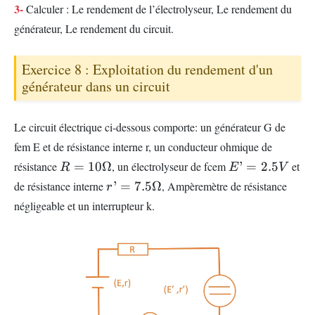
3-
Calculer : Le rendement de l’électrolyseur, Le rendement du
générateur, Le rendement du circuit.
Exercice 8 : Exploitation du rendement d'un
générateur dans un circuit
Le circuit électrique ci-dessous comporte: un générateur G de
fem E et de résistance interne r, un conducteur ohmique de
R=10
E’=2
résistance
=
10Ω
, un électrolyseur de fcem
’
=
2.5
et
R
E
V
\Omega
.5V
r’=7 .5
de résistance interne
’
=
7.5Ω
, Ampèremètre de résistance
r
\Omega
négligeable et un interrupteur k.