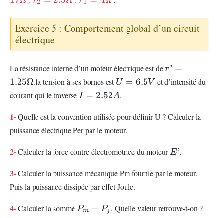
r
r
2
1
.5V
Ω
Exercice 5 : Comportement global d’un circuit
électrique
r’=1.25
La résistance interne d’un moteur électrique est de
’
=
r
\Omega
U=6.5V
1.25Ω
.la tension à ses bornes est
=
6.5
et d’intensité du
U
V
I=2.52A
courant qui le traverse
=
2.52
.
I
A
1-
Quelle est la convention utilisée pour définir U ? Calculer la
puissance électrique Per par le moteur.
E’
2-
Calculer la force contre-électromotrice du moteur
’
.
E
3-
Calculer la puissance mécanique Pm fournie par le moteur.
Puis la puissance dissipée par effet Joule.
P_m+P_j
4-
Calculer la somme
+
. Quelle valeur retrouve-t-on ?
P
P
m
j