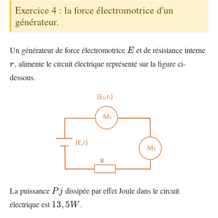
Exercice 4 : la force électromotrice d'un
générateur.
E
r
Un générateur de force électromotrice
et de résistance interne
E
, alimente le circuit électrique représenté sur la figure ci-
r
dessous.
Pj
La puissance
dissipée par effet Joule dans le circuit
P
j
13
électrique est
13
,
5
.
W
,5