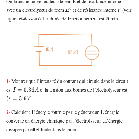
On branche un générateur de fem E et de résistance interne r
E’
avec un électrolyseur de fcem
’
et de résistance interne r’ (voir
E
figure ci-dessous). La durée de fonctionnement est 20min.
1-
Montrer que l’intensité du courant qui circule dans le circuit
I=0.36A
U=5
est
=
0.36
et la tension aux bornes de l’électrolyseur est
I
A
=
5.6
.
U
V
2-
Calculer : L’énergie fournie par le générateur, L’énergie
convertie en énergie chimique par l’électrolyseur. ,L’énergie
dissipée par effet Joule dans le circuit.