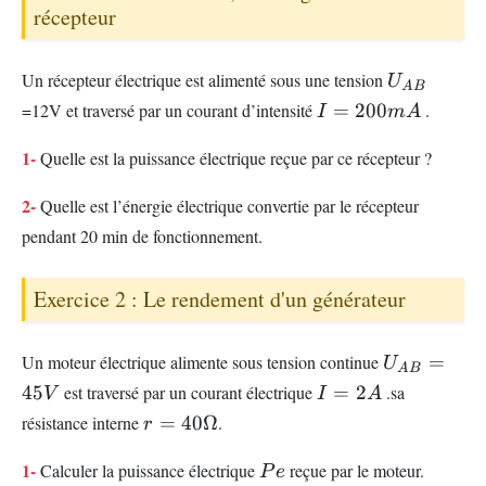
récepteur
U_{AB}
Un récepteur électrique est alimenté sous une tension
U
A
B
I=200mA
=12V et traversé par un courant d’intensité
=
200
.
I
m
A
1-
Quelle est la puissance électrique reçue par ce récepteur ?
2-
Quelle est l’énergie électrique convertie par le récepteur
pendant 20 min de fonctionnement.
Exercice 2 : Le rendement d'un générateur
U_{AB}=
Un moteur électrique alimente sous tension continue
=
U
A
B
I=2A
45
est traversé par un courant électrique
=
2
.sa
V
I
A
r=40
résistance interne
=
40Ω
.
r
Ω
Pe
1-
Calculer la puissance électrique
reçue par le moteur.
P
e