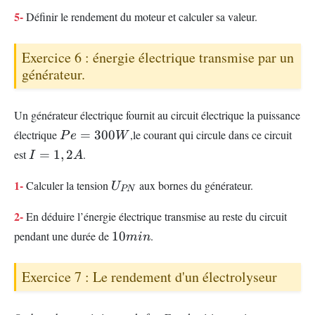
5-
Définir le rendement du moteur et calculer sa valeur.
Exercice 6 : énergie électrique transmise par un
générateur.
Un générateur électrique fournit au circuit électrique la puissance
Pe=300W
électrique
=
300
,le courant qui circule dans ce circuit
P
e
W
I=1,2A
est
=
1
,
2
.
I
A
U_{PN}
1-
Calculer la tension
aux bornes du générateur.
U
PN
2-
En déduire l’énergie électrique transmise au reste du circuit
10min
pendant une durée de
10
.
min
Exercice 7 : Le rendement d'un électrolyseur