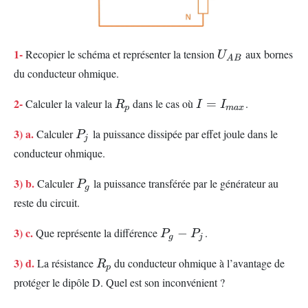
U_{AB}
1-
Recopier le schéma et représenter la tension
aux bornes
U
A
B
du conducteur ohmique.
R_p
I
2-
Calculer la valeur la
dans le cas où
=
.
R
I
I
p
ma
x
=I_{max}
P_j
3) a.
Calculer
la puissance dissipée par effet joule dans le
P
j
conducteur ohmique.
P_g
3) b.
Calculer
la puissance transférée par le générateur au
P
g
reste du circuit.
P_g
3) c.
Que représente la différence
−
.
P
P
g
j
-
R_p
3) d.
P_j
La résistance
du conducteur ohmique à l’avantage de
R
p
protéger le dipôle D. Quel est son inconvénient ?