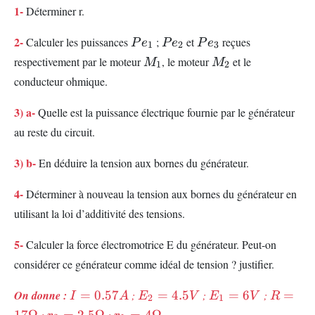
1-
W
Déterminer r.
Pe_{1}
Pe_{2}
Pe_{3}
2-
Calculer les puissances
;
et
reçues
P
e
P
e
P
e
1
2
3
M_1
M_2
respectivement par le moteur
, le moteur
et le
M
M
1
2
conducteur ohmique.
3) a-
Quelle est la puissance électrique fournie par le générateur
au reste du circuit.
3) b-
En déduire la tension aux bornes du générateur.
4-
Déterminer à nouveau la tension aux bornes du générateur en
utilisant la loi d’additivité des tensions.
5-
Calculer la force électromotrice E du générateur. Peut-on
considérer ce générateur comme idéal de tension ? justifier.
I=0.57A
E_2
E_1=6V
R=17Ω
On donne :
=
0.57
;
=
4.5
;
=
6
;
=
I
A
E
V
E
V
R
2
1
=4
r_2=2.5\Omega
r_1=4
17Ω
;
=
2.5Ω
;
=
4Ω
.