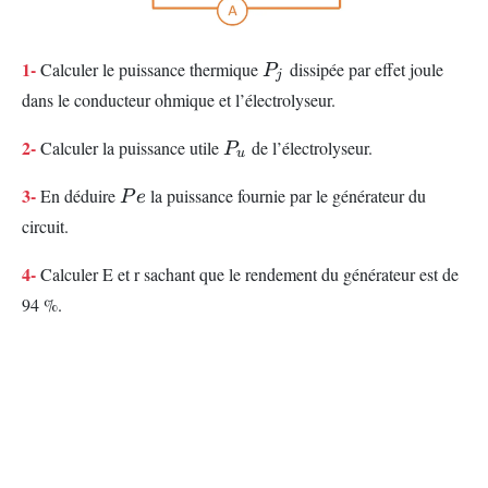
P_j
1-
Calculer le puissance thermique
dissipée par effet joule
P
j
dans le conducteur ohmique et l’électrolyseur.
P_u
2-
Calculer la puissance utile
de l’électrolyseur.
P
u
Pe
3-
En déduire
la puissance fournie par le générateur du
P
e
circuit.
4-
Calculer E et r sachant que le rendement du générateur est de
94 %.