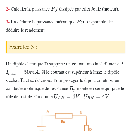
Pj
2-
Calculer la puissance
dissipée par effet Joule (moteur).
P
j
Pm
3-
En déduire la puissance mécanique
disponible. En
P
m
déduire le rendement.
Exercice 3 :
I_
Un dipôle électrique D supporte un courant maximal d’intensité
=5
=
50
. Si le courant est supérieur à Imax le dipôle
I
m
A
ma
x
s’échauffe et se détériore. Pour protéger le dipôle on utilise un
R_{p}
conducteur ohmique de résistance
monté en série qui joue le
R
p
U_{AN}=6V
U_{BN}=4V
rôle de fusible. On donne
=
6
;
=
4
U
V
U
V
A
N
BN